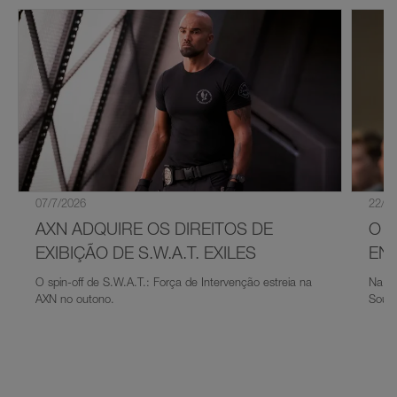
07/7/2026
22/6/
AXN ADQUIRE OS DIREITOS DE
O 
EXIBIÇÃO DE S.W.A.T. EXILES
EN
O spin-off de S.W.A.T.: Força de Intervenção estreia na
Na pr
AXN no outono.
South