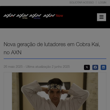
SOLICITAR ACESSO
LOGIN
Toggle 
Nova geração de lutadores em Cobra Kai,
no AXN
26 maio 2025 - Ultima atualização 2 junho 2025